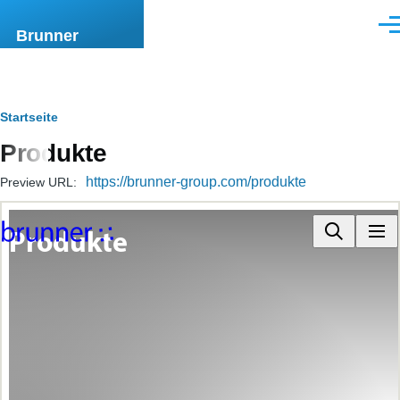
Direkt zum Inhalt
Men
Brunner
Pfadnavigation
Startseite
Produkte
https://brunner-group.com/produkte
Preview URL: